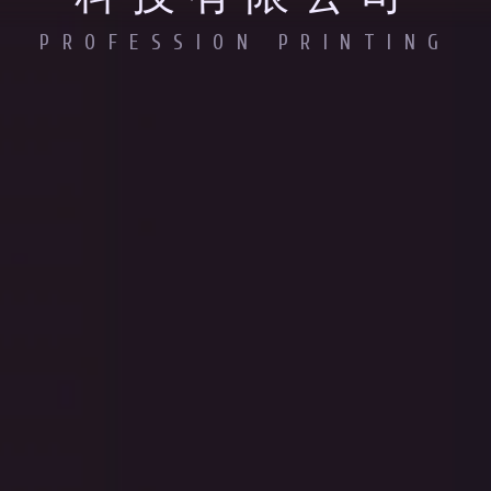
PROFESSION PRINTING